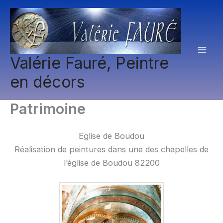
Aller
au
contenu
Valérie Fauré, Peintre
en décors
Patrimoine
Eglise de Boudou
Réalisation de peintures dans une des chapelles de
l’église de Boudou 82200